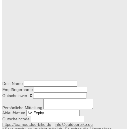
Dein Name
Empfängername
Gutscheinwert
€
Persönliche Mitteilung
Ablaufdatum
Gutscheincode
https://teamoutdoorbike.de
|
info@outdoorbike.eu
* Barauszahlung ist nicht möglich. Es gelten die Allgemeinen