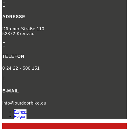

ADRESSE
Dürener Straße 110
52372 Kreuzau

TELEFON
0 24 22 - 500 151

E-MAIL
info@outdoorbike.eu
Folgen
Folgen