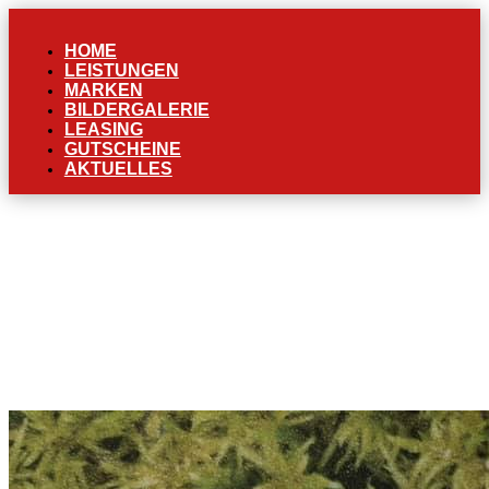
HOME
LEISTUNGEN
MARKEN
BILDERGALERIE
LEASING
GUTSCHEINE
AKTUELLES
HERZLICHEN DANK AN
UNSERE KUNDEN
Okt. 29, 2020
News