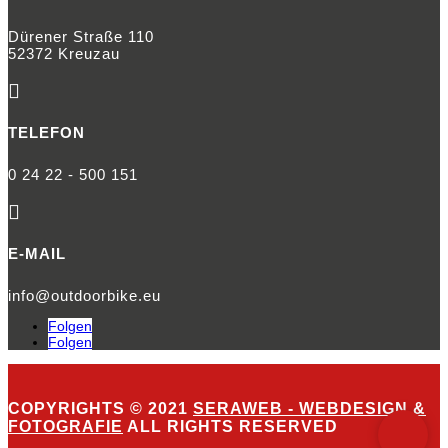
Dürener Straße 110
52372 Kreuzau

TELEFON
0 24 22 - 500 151

E-MAIL
info@outdoorbike.eu
Folgen
Folgen
COPYRIGHTS © 2021
SERAWEB - WEBDESIGN &
FOTOGRAFIE
ALL RIGHTS RESERVED