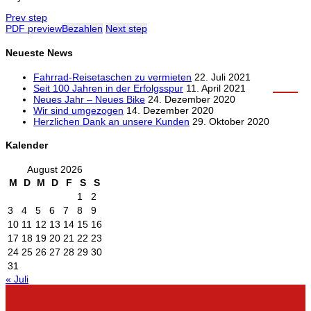
Prev step
PDF preview
Bezahlen
Next step
Neueste News
Fahrrad-Reisetaschen zu vermieten
22. Juli 2021
Seit 100 Jahren in der Erfolgsspur
11. April 2021
Neues Jahr – Neues Bike
24. Dezember 2020
Wir sind umgezogen
14. Dezember 2020
Herzlichen Dank an unsere Kunden
29. Oktober 2020
Kalender
August 2026
M
D
M
D
F
S
S
1
2
3
4
5
6
7
8
9
10
11
12
13
14
15
16
17
18
19
20
21
22
23
24
25
26
27
28
29
30
31
« Juli